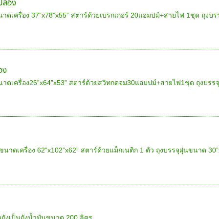
 ปล่อง
นาดเครื่อง 37”x78”x55” สตาร์ด้วยเบรกเกอร์ 20แอมปม์+สายไฟ 1ชุด ถุงบร
่อง
นาดเครื่อง26”x64”x53” สตาร์ด้วยสวิทกดจม30แอมปม์+สายไฟ1ชุด ถุงบรรจ
ขนาดเครื่อง 62”x102”x62” สตาร์ด้วยแม็กเนติก 1 ตัว ถุงบรรจุฝุนขนาด 30
วถังเป็นถังน้ำมันขนาด 200 ลิตร