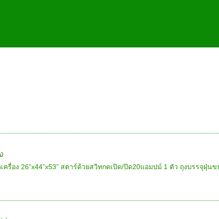
อง
ครื่อง 26”x44”x53” สตาร์ด้วยสวิทกดเปิด/ปิด20แอมปม์ 1 ตัว ถุงบรรจุฝุ