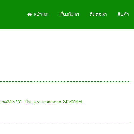
หน้าแรก
เกี่ยวกับเรา
ติดต่อเรา
สินค้า
่นขนาด24”x33”=1ใบ ถุงระบายอากาศ 24”x60&rd...