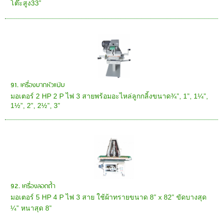
โต๊ะสูง33”
91. เครื่องบากหัวแป๊บ
มอเตอร์ 2 HP 2 P ไฟ 3 สายพร้อมอะไหล่ลูกกลิ้งขนาด¾”, 1”, 1¼”,
1½”, 2”, 2½”, 3”
92. เครื่องลอดถ้ำ
มอเตอร์ 5 HP 4 P ไฟ 3 สาย ใช้ผ้าทรายขนาด 8” x 82” ขัดบางสุด
¼” หนาสุด 8”