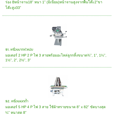
ร่อง Bหน้าจาน18” หนา 1” (มิเนียม)หน้าจานสูงจากพื้นโต๊ะ2”ขา
โต๊ะสูง33”
91. เครื่องบากหัวแป๊บ
มอเตอร์ 2 HP 2 P ไฟ 3 สายพร้อมอะไหล่ลูกกลิ้งขนาด¾”, 1”, 1¼”,
1½”, 2”, 2½”, 3”
92. เครื่องลอดถ้ำ
มอเตอร์ 5 HP 4 P ไฟ 3 สาย ใช้ผ้าทรายขนาด 8” x 82” ขัดบางสุด
¼” หนาสุด 8”